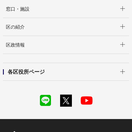
開く
窓口・施設
開く
区の紹介
開く
区政情報
開く
各区役所ページ