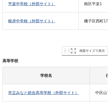
平楽中学校（外部サイト）
南区平楽1
根岸中学校（外部サイト）
磯子区西町17-
画面サイズで表示
高等学校
学校名
住
市立みなと総合高等学校（外部サイト）
中区山下