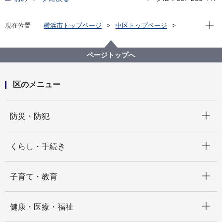
現在位
現在位置
横浜市トップページ
中区トップページ
子育て・教育
学校・教育
中区の学校について
中区内・中区周辺の市立小・中・高校一覧
ページトップへ
区のメニュー
開く
防災・防犯
開く
くらし・手続き
開く
子育て・教育
開く
健康・医療・福祉