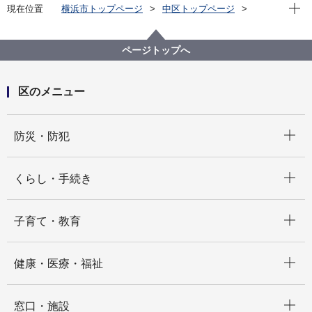
現在位
現在位置
横浜市トップページ
中区トップページ
イベント
その他
【中図書館】ことりの会のおはなし・おはなし
ページトップへ
区のメニュー
開く
防災・防犯
開く
くらし・手続き
開く
子育て・教育
開く
健康・医療・福祉
開く
窓口・施設