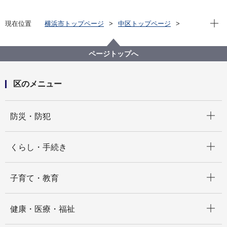
現在位
現在位置
横浜市トップページ
中区トップページ
イベント
子育て
もっと使おうスマートフォン(機種別)
ページトップへ
区のメニュー
開く
防災・防犯
開く
くらし・手続き
開く
子育て・教育
開く
健康・医療・福祉