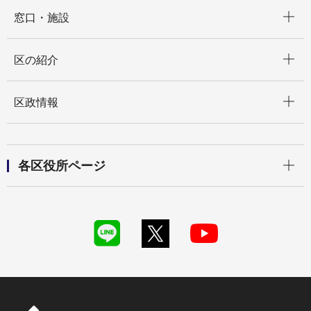
開く
窓口・施設
開く
区の紹介
開く
区政情報
開く
各区役所ページ