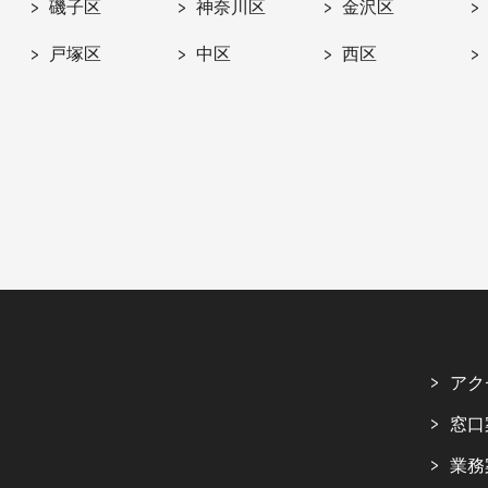
磯子区
神奈川区
金沢区
戸塚区
中区
西区
アク
窓口
業務