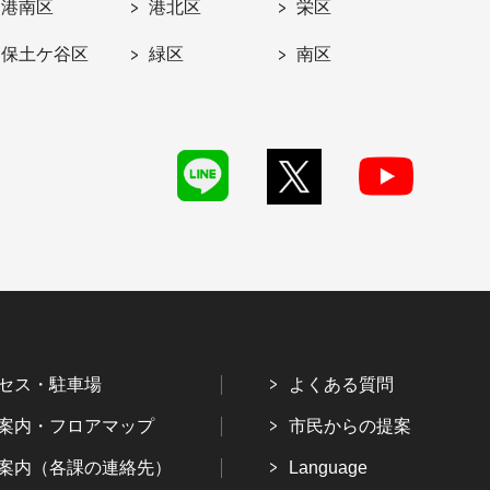
港南区
港北区
栄区
保土ケ谷区
緑区
南区
セス・駐車場
よくある質問
案内・フロアマップ
市民からの提案
案内（各課の連絡先）
Language