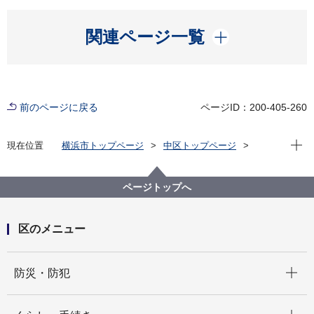
開く
関連ページ一覧
前のページに戻る
ページID：200-405-260
現在位
現在位置
横浜市トップページ
中区トップページ
防災・防犯
防犯
いますぐできる防犯活動
ページトップへ
区のメニュー
開く
防災・防犯
開く