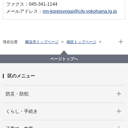
ファクス：045-341-1144
メールアドレス：
mn-koreisyogai@city.yokohama.lg.jp
現在位
現在位置
横浜市トップページ
南区トップページ
健康・医療・福祉
福祉・介護
高齢者福祉・介護
介護予防等への取組
【申込受付を終了しました】みなみフレイル予防健診
ページトップへ
を受けよう！
区のメニュー
開く
防災・防犯
開く
くらし・手続き
開く