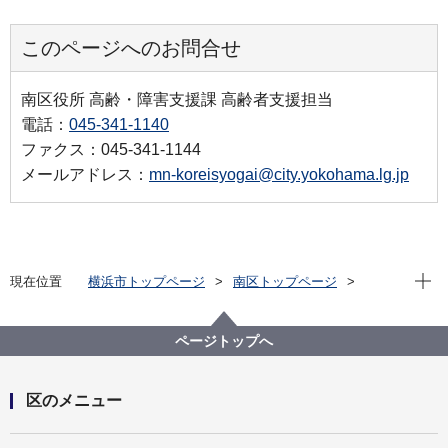
このページへのお問合せ
南区役所 高齢・障害支援課 高齢者支援担当
電話：
045-341-1140
ファクス：045-341-1144
メールアドレス：
mn-koreisyogai@city.yokohama.lg.jp
現在位
現在位置
横浜市トップページ
南区トップページ
健康・医療・福祉
福祉・介護
高齢者福祉・介護
介護予防等への取組
南区介護予防体操の紹介
ページトップへ
区のメニュー
開く