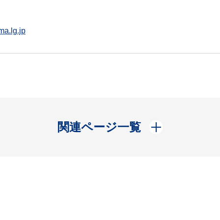
a.lg.jp
開く
関連ページ一覧