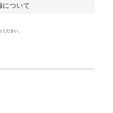
録について
出ください。