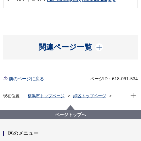
開く
関連ページ一覧
前のページに戻る
ページID：618-091-534
現在位
現在位置
横浜市トップページ
緑区トップページ
区政情報
広報・刊行物
「緑区の動画」ポータルサイト
子育て・教育についての動画
ページトップへ
区のメニュー