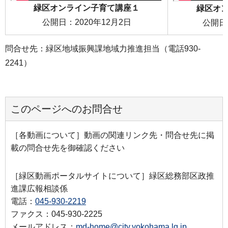
緑区オンライン子育て講座１
緑区オ
公開日：2020年12月2日
公開日：
問合せ先：緑区地域振興課地域力推進担当（電話930-
2241）
このページへのお問合せ
［各動画について］動画の関連リンク先・問合せ先に掲
載の問合せ先を御確認ください
［緑区動画ポータルサイトについて］緑区総務部区政推
進課広報相談係
電話：
045-930-2219
ファクス：045-930-2225
メールアドレス：
md-home@city.yokohama.lg.jp