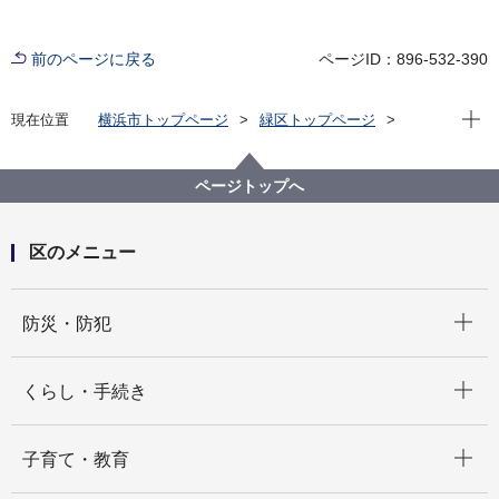
前のページに戻る
ページID：896-532-390
現在位
現在位置
横浜市トップページ
緑区トップページ
くらし・手続き
まちづくり・環境
土木事務所
ページトップへ
区のメニュー
開く
防災・防犯
開く
くらし・手続き
開く
子育て・教育