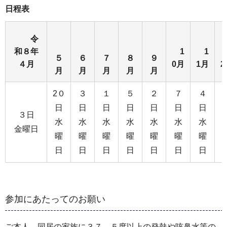
日程表
令
和８年
1
1
５
６
７
８
９
４月
0月
1月
2
月
月
月
月
月
2０
３
１
５
２
７
４
日
日
日
日
日
日
日
３日
水
水
水
水
水
水
水
金曜日
曜
曜
曜
曜
曜
曜
曜
日
日
日
日
日
日
日
参加にあたってのお願い
ご本人、同居の家族に３７．５度以上の発熱や咳鼻水等の