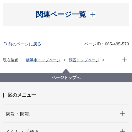
開く
関連ページ一覧
前のページに戻る
ページID：665-495-570
現在位
現在位置
横浜市トップページ
緑区トップページ
子育て・教育
子育て支援・相談
妊娠したら
妊産婦歯科相談
ページトップへ
区のメニュー
開く
防災・防犯
開く
くらし・手続き