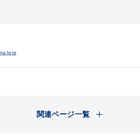
a.lg.jp
開く
関連ページ一覧