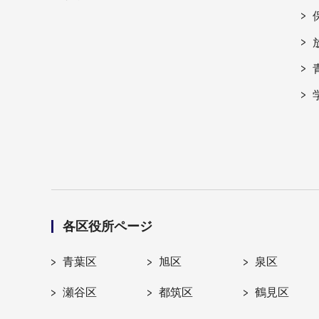
各区役所ページ
青葉区
旭区
泉区
瀬谷区
都筑区
鶴見区