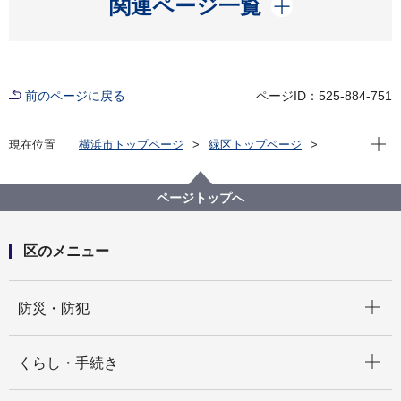
開く
関連ページ一覧
前のページに戻る
ページID：525-884-751
現在位
現在位置
横浜市トップページ
緑区トップページ
子育て・教育
保育・幼児教育
保育施設・幼稚園
横浜市鴨居保育園
ページトップへ
区のメニュー
開く
防災・防犯
開く
くらし・手続き
開く