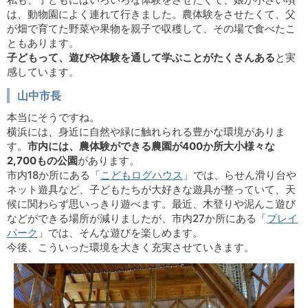
は、動物園によく連れて行きました。農体験をさせたくて、父
が畑で育てた野菜や果物を親子で収穫して、その場で食べたこ
ともあります。
子どもって、遊びや体験を通して学ぶことがたくさんある
と実
感しています。
山中市長
本当にそうですね。
横浜には、身近に自然や緑に触れられる豊かな環境がありま
す。
市内には、農体験ができる農園が400か所大小様々な
2,700もの公園
があります。
市内18か所にある「
こどもログハウス
」では、らせん滑り台や
ネット遊具など、子どもたちが大好きな遊具が整っていて、天
候に関わらず思いっきり遊べます。最近、木登りや泥んこ遊び
などができる場所が減りましたが、市内27か所にある「
プレイ
パーク
」では、そんな遊びを楽しめます。
今後、こういった環境を大きく充実させていきます。