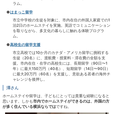
ラム。
●
はまっこ留学
市立中学校の生徒を対象に、市内在住の外国人家庭での1
泊2日のホームステイを実施。英語でコミュニケーション
を取りながら、多文化の暮らしに触れる体験プログラ
ム。
●
高校生の留学支援
市立高校では10か月のカナダ・アメリカ留学に挑戦する
生徒（20名）に、渡航費・授業料・滞在費の全額を支
援。市内在住・在学の高校生には、長期留学（90日〜1
年）に最大150万円（40名）、短期留学（14日〜90日）
に最大20万円（60名）を支援し、意欲ある若者の海外チ
ャレンジを後押し。
澤さん
ホームステイや留学は、子どもにとっては貴重な経験になると
思います。しかも
市内でホームステイができるのは、外国の方
が多く住んでいる横浜ならでは
ですね。