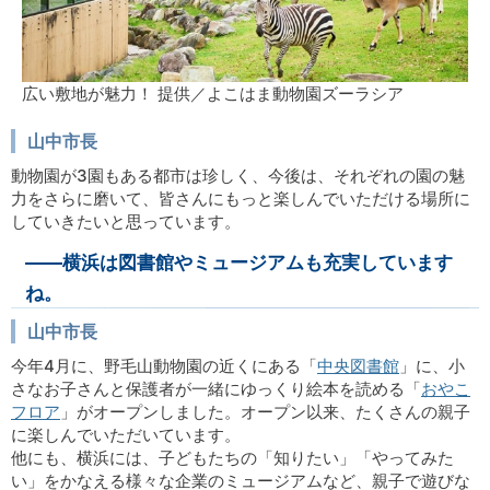
広い敷地が魅力！ 提供／よこはま動物園ズーラシア
山中市長
動物園が3園もある都市は珍しく、今後は、それぞれの園の魅
力をさらに磨いて、皆さんにもっと楽しんでいただける場所に
していきたいと思っています。
――横浜は図書館やミュージアムも充実しています
ね。
山中市長
今年4月に、野毛山動物園の近くにある「
中央図書館
」に、小
さなお子さんと保護者が一緒にゆっくり絵本を読める「
おやこ
フロア
」がオープンしました。オープン以来、たくさんの親子
に楽しんでいただいています。
他にも、横浜には、子どもたちの「知りたい」「やってみた
い」をかなえる様々な企業のミュージアムなど、親子で遊びな