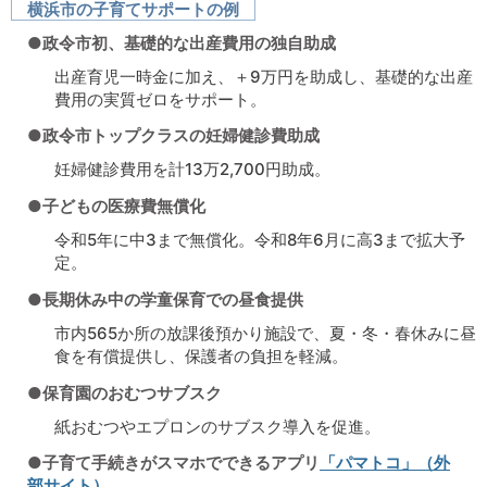
横浜市の子育てサポートの例
●政令市初、基礎的な出産費用の独自助成
出産育児一時金に加え、＋9万円を助成し、基礎的な出産
費用の実質ゼロをサポート。
●政令市トップクラスの妊婦健診費助成
妊婦健診費用を計13万2,700円助成。
●子どもの医療費無償化
令和5年に中3まで無償化。令和8年6月に高3まで拡大予
定。
●長期休み中の学童保育での昼食提供
市内565か所の放課後預かり施設で、夏・冬・春休みに昼
食を有償提供し、保護者の負担を軽減。
●保育園のおむつサブスク
紙おむつやエプロンのサブスク導入を促進。
●子育て手続きがスマホでできるアプリ
「パマトコ」（外
部サイト）