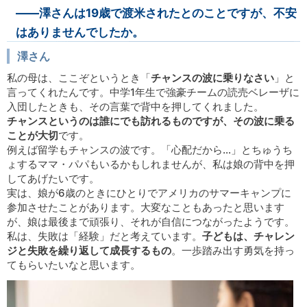
――澤さんは19歳で渡米されたとのことですが、不安
はありませんでしたか。
澤さん
私の母は、ここぞというとき「
チャンスの波に乗りなさい
」と
言ってくれたんです。中学1年生で強豪チームの読売ベレーザに
入団したときも、その言葉で背中を押してくれました。
チャンスというのは誰にでも訪れるものですが、その波に乗る
ことが大切
です。
例えば留学もチャンスの波です。「心配だから…」とちゅうち
ょするママ・パパもいるかもしれませんが、私は娘の背中を押
してあげたいです。
実は、娘が6歳のときにひとりでアメリカのサマーキャンプに
参加させたことがあります。大変なこともあったと思います
が、娘は最後まで頑張り、それが自信につながったようです。
私は、失敗は「経験」だと考えています。
子どもは、チャレン
ジと失敗を繰り返して成長するもの
。一歩踏み出す勇気を持っ
てもらいたいなと思います。