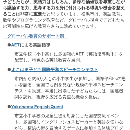
子どもたちが、英語力はもちろん、多様な価値観を尊重しなが
ら議論する力、思考する力を身に付けられる環境や機会を整え
ることは非常に重要
だと思っています。横浜市は、英語教育、
数学やプログラミング教育など、グローバル視点で子どもたち
の可能性を広げる教育をさらに進めていきます。
グローバル教育のサポート例
●
AET
による英語指導
市立学校（小中高）に多国籍のAET（英語指導助手）を
配置し、特色ある英語教育を展開。
●
よこはま子ども国際平和スピーチコンテスト
市内から約5万人もの小中学生が参加し、国際平和への思
いを語る、全国でも例を見ない規模の平和スピーチコン
テストを実施。本選に出場した子どもたちには、国連機
関を訪れ、視野を広げる貴重な機会を提供。
●
Yokohama English Quest
市立小中学校の児童生徒を対象にした国際交流イベン
ト。多国籍なイングリッシュスピーカーと英語を使いな
がら、横浜の街を冒険するゲームに参加する体験プログ