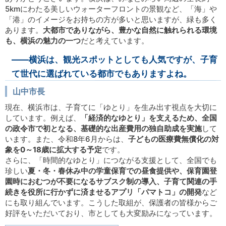
5kmにわたる美しいウォーターフロントの景観など、「海」や
「港」のイメージをお持ちの方が多いと思いますが、緑も多く
あります。
大都市でありながら、豊かな自然に触れられる環境
も、横浜の魅力の一つ
だと考えています。
――横浜は、観光スポットとしても人気ですが、子育
て世代に選ばれている都市でもありますよね。
山中市長
現在、横浜市は、子育てに「ゆとり」を生み出す視点を大切に
しています。例えば、
「経済的なゆとり」を支えるため、全国
の政令市で初となる、基礎的な出産費用の独自助成を実施
して
います。また、令和8年6月からは、
子どもの医療費無償化の対
象を0～18
歳に拡大する予定
です。
さらに、「時間的なゆとり」につながる支援として、全国でも
珍しい
夏・冬・春休み中の学童保育での昼食提供や、保育園登
園時におむつが不要になるサブスク制の導入、子育て関連の手
続きを役所に行かずに済ませるアプリ「パマトコ」の開発
など
にも取り組んでいます。こうした取組が、保護者の皆様からご
好評をいただいており、市としても大変励みになっています。