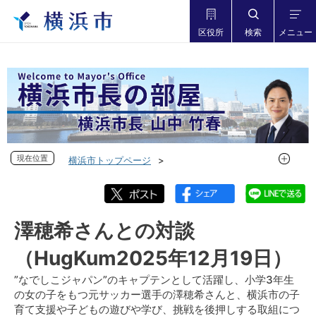
区役所
検索
メニュー
現在位置
現在位置
横浜市トップページ
市長の部屋 横浜市長山中竹春
対談記事
対談記事 2025年度
澤穂希さんとの対談（HugKum2025年12月19日）
澤穂希さんとの対談
（HugKum2025年12月19日）
”なでしこジャパン”のキャプテンとして活躍し、小学3年生
の女の子をもつ元サッカー選手の澤穂希さんと、横浜市の子
育て支援や子どもの遊びや学び、挑戦を後押しする取組につ