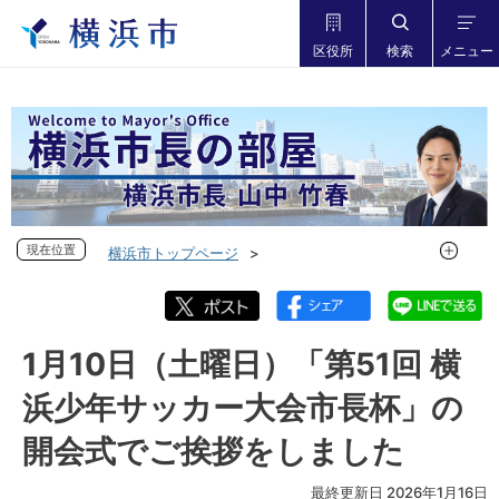
区役所
検索
メニュー
現在位置
現在位置
横浜市トップページ
市長の部屋 横浜市長山中竹春
フォトダイアリー
フォトダイアリー 2025年度
フォトダイアリー 2026年1月
1月10日（土曜日）「第51回 横
1月10日（土曜日）「第51回 横浜少年サッカー大会市長杯」の
浜少年サッカー大会市長杯」の
開会式でご挨拶をしました
開会式でご挨拶をしました
最終更新日 2026年1月16日