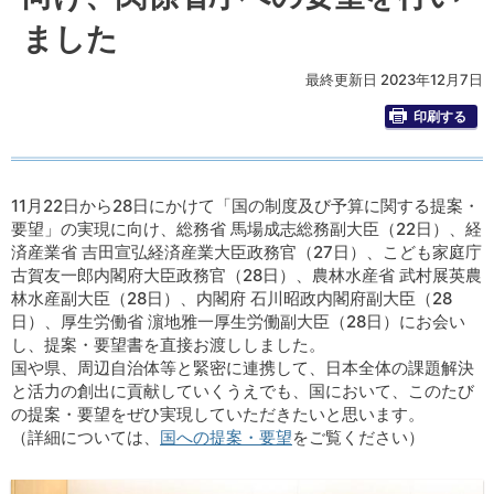
ました
最終更新日 2023年12月7日
印刷する
11月22日から28日にかけて「国の制度及び予算に関する提案・
要望」の実現に向け、総務省 馬場成志総務副大臣（22日）、経
済産業省 吉田宣弘経済産業大臣政務官（27日）、こども家庭庁
古賀友一郎内閣府大臣政務官（28日）、農林水産省 武村展英農
林水産副大臣（28日）、内閣府 石川昭政内閣府副大臣（28
日）、厚生労働省 濵地雅一厚生労働副大臣（28日）にお会い
し、提案・要望書を直接お渡ししました。
国や県、周辺自治体等と緊密に連携して、日本全体の課題解決
と活力の創出に貢献していくうえでも、国において、このたび
の提案・要望をぜひ実現していただきたいと思います。
（詳細については、
国への提案・要望
をご覧ください）