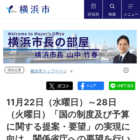
区役所
検索
メニュー
現在位置
現在位置
横浜市トップページ
市長の部屋 横浜市長山中竹春
フォトダイアリー
フォトダイアリー 2023年度
フォトダイアリー 2023年11月
11月22日（水曜日）～28日
11月22日（水曜日）～28日（火曜日）「国の制度及び予算に
（火曜日）「国の制度及び予算
関する提案・要望」の実現に向け、関係省庁への要望を行い
ました
に関する提案・要望」の実現に
向け、関係省庁への要望を行い