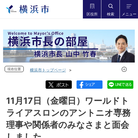
区役所
検索
メニュー
現在位置
現在位置
横浜市トップページ
市長の部屋 横浜市長山中竹春
フォトダイアリー
フォトダイアリー 2023年度
フォトダイアリー 2023年11月
11月17日（金曜日）ワールドト
11月17日（金曜日）ワールドトライアスロンのアントニオ専
ライアスロンのアントニオ専務
務理事や関係者のみなさまと面会しました
理事や関係者のみなさまと面会
しました