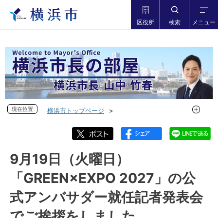
区役所
検索
メニュー
現在位置
現在位置
横浜市トップページ
市長の部屋 横浜市長山中竹春
フォトダイアリー
フォトダイアリー 2023年度
フォトダイアリー 2023年9月
9月19日（火曜日）
9月19日（火曜日）「GREEN×EXPO 2027」の公式アンバサ
「GREEN×EXPO 2027」の公
ダー就任記者発表会でご挨拶をしました
式アンバサダー就任記者発表会
でご挨拶をしました