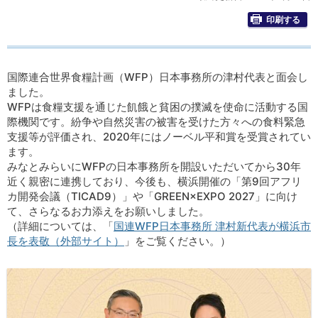
印刷する
国際連合世界食糧計画（WFP）日本事務所の津村代表と面会し
ました。
WFPは食糧支援を通じた飢餓と貧困の撲滅を使命に活動する国
際機関です。紛争や自然災害の被害を受けた方々への食料緊急
支援等が評価され、2020年にはノーベル平和賞を受賞されてい
ます。
みなとみらいにWFPの日本事務所を開設いただいてから30年
近く親密に連携しており、今後も、横浜開催の「第9回アフリ
カ開発会議（TICAD9）」や「GREEN×EXPO 2027」に向け
て、さらなるお力添えをお願いしました。
（詳細については、「
国連WFP日本事務所 津村新代表が横浜市
長を表敬（外部サイト）
」をご覧ください。）