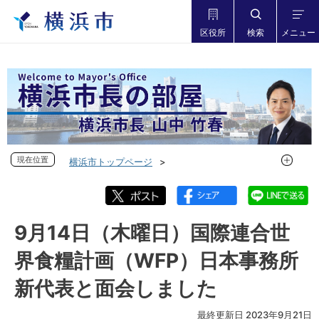
区役所
検索
メニュー
現在位置
現在位置
横浜市トップページ
市長の部屋 横浜市長山中竹春
フォトダイアリー
フォトダイアリー 2023年度
フォトダイアリー 2023年9月
9月14日（木曜日）国際連合世
9月14日（木曜日）国際連合世界食糧計画（WFP）日本事務
界食糧計画（WFP）日本事務所
所新代表と面会しました
新代表と面会しました
最終更新日 2023年9月21日