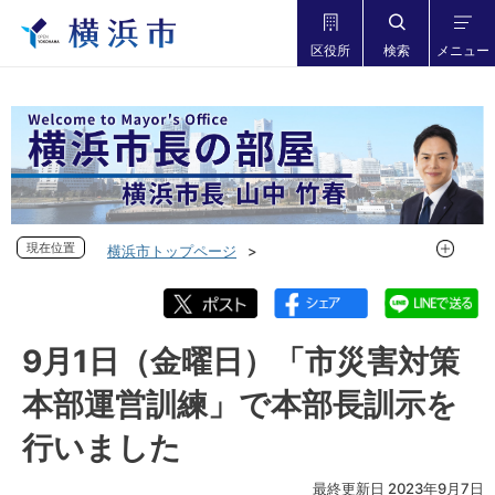
区役所
検索
メニュー
現在位置
現在位置
横浜市トップページ
市長の部屋 横浜市長山中竹春
フォトダイアリー
フォトダイアリー 2023年度
フォトダイアリー 2023年9月
9月1日（金曜日）「市災害対策
9月1日（金曜日）「市災害対策本部運営訓練」で本部長訓示
本部運営訓練」で本部長訓示を
を行いました
行いました
最終更新日 2023年9月7日