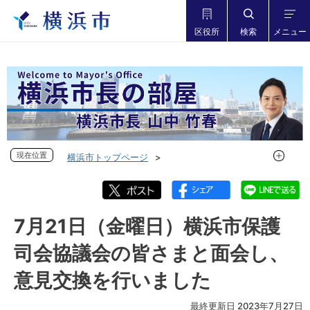
区役所
検索
メニュー
現在位置
現在位置
横浜市トップページ
市長の部屋 横浜市長山中竹春
フォトダイアリー
フォトダイアリー 2023年度
フォトダイアリー 2023年7月
7月21日（金曜日）横浜市保護
7月21日（金曜日）横浜市保護司会協議会の皆さまと面会し、
司会協議会の皆さまと面会し、
意見交換を行いました
意見交換を行いました
最終更新日 2023年7月27日