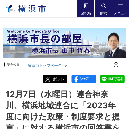
区役所
検索
メニュー
現在位置
現在位置
横浜市トップページ
市長の部屋 横浜市長山中竹春
フォトダイアリー
フォトダイアリー 2022年度
フォトダイアリー 2022年12月
12月7日（水曜日）連合神奈
12月7日（水曜日）連合神奈川、横浜地域連合に「2023年度
川、横浜地域連合に「2023年
に向けた政策・制度要求と提言」に対する横浜市の回答書を
手交しました
度に向けた政策・制度要求と提
言」に対する横浜市の回答書を