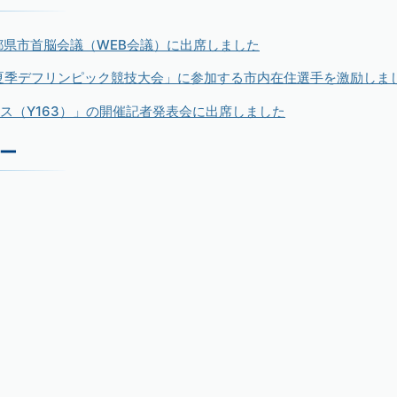
九都県市首脳会議（WEB会議）に出席しました
回夏季デフリンピック競技大会」に参加する市内在住選手を激励しま
ェス（Y163）」の開催記者発表会に出席しました
ー