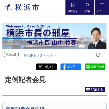
区役所
検索
メニュー
現在位置
現在位置
横浜市トップページ
市長の部屋 横浜市長山中竹春
定例記者会見
定例記者会見
印刷する
定例記者会見中継