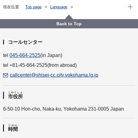
Open
現在位置
Top page
Language
For Residents（横浜に住んでいる人）
日本語（多言語ページ元原稿）
保険・年金
介護保険
Back to Top
コールセンター
tel
045-664-2525
(in Japan)
tel +81-45-664-2525(from abroad)
callcenter@shisei-cc.city.yokohama.lg.jp
しやくしょ
市役所
6-50-10 Hon-cho, Naka-ku, Yokohama 231-0005 Japan
じかん
時間