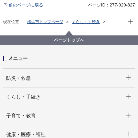
前のページに戻る
ページID：277-929-827
現在位
現在位置
横浜市トップページ
くらし・手続き
住まい・暮らし
水道・下水道
水道
はまピョンの部屋
ページトップへ
メニュー
開く
防災・救急
開く
くらし・手続き
開く
子育て・教育
開く
健康・医療・福祉