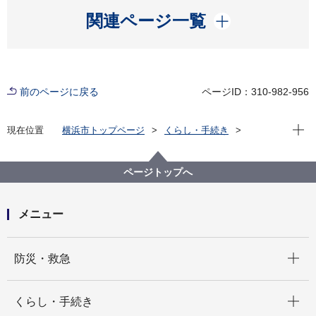
開く
関連ページ一覧
前のページに戻る
ページID：310-982-956
現在位
現在位置
横浜市トップページ
くらし・手続き
住まい・暮らし
住宅
住宅に関する計画・審議会・統計資料等
附属機関・懇談会
横浜市住宅政策審議会
ページトップへ
横浜市住宅政策審議会とは
メニュー
開く
防災・救急
開く
くらし・手続き