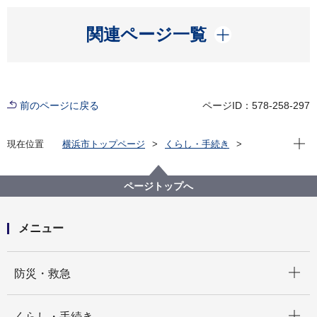
開く
関連ページ一覧
前のページに戻る
ページID：578-258-297
現在位
現在位置
横浜市トップページ
くらし・手続き
住まい・暮らし
住宅
建築に関する窓口案内・各種証明・閲覧
ページトップへ
メニュー
開く
防災・救急
開く
くらし・手続き