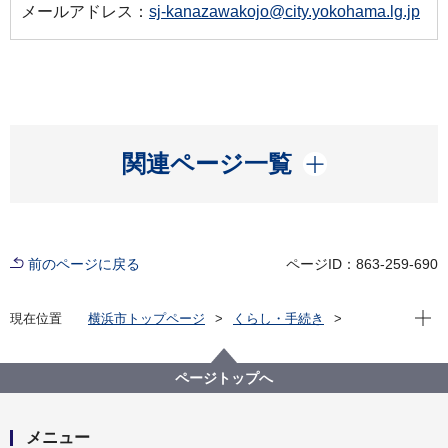
メールアドレス：
sj-kanazawakojo@city.yokohama.lg.jp
開く
関連ページ一覧
前のページに戻る
ページID：863-259-690
現在位
現在位置
横浜市トップページ
くらし・手続き
住まい・暮らし
ごみ・リサイクル
施設の紹介
焼却工場
金沢工場
焼却工場 金沢工場は何をしている所
ページトップへ
キッズルーム ～焼却工場 金沢工場は何をしている所
～
メニュー