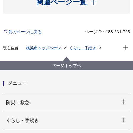
開く
関連ページ一覧
前のページに戻る
ページID：188-231-795
現在位
現在位置
横浜市トップページ
くらし・手続き
住まい・暮らし
ごみ・リサイクル
施設の紹介
収集事務所等
港北事務所
港北事務所のご案内
ページトップへ
メニュー
開く
防災・救急
開く
くらし・手続き
開く