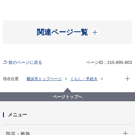
開く
関連ページ一覧
前のページに戻る
ページID：215-895-803
現在位
現在位置
横浜市トップページ
くらし・手続き
住まい・暮らし
ごみ・リサイクル
ごみと資源の分け方・出し方
市で収集するもの
粗大ごみ
粗大ごみの出し方の詳細
ページトップへ
『リユース（再使用）』を検討してみませんか？
メニュー
開く
防災・救急