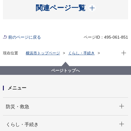
開く
関連ページ一覧
前のページに戻る
ページID：495-061-851
現在位
現在位置
横浜市トップページ
くらし・手続き
住まい・暮らし
ごみ・リサイクル
ごみと資源の分け方・出し方
市で収集するもの
粗大ごみ
粗大ごみの出し方の詳細
ページトップへ
メニュー
開く
防災・救急
開く
くらし・手続き