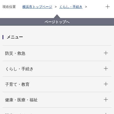
現在位
現在位置
横浜市トップページ
くらし・手続き
住まい・暮らし
横浜市コールセンター
【横浜市コールセンター】お客様満⾜度調査について
ページトップへ
メニュー
開く
防災・救急
開く
くらし・手続き
開く
子育て・教育
開く
健康・医療・福祉
開く