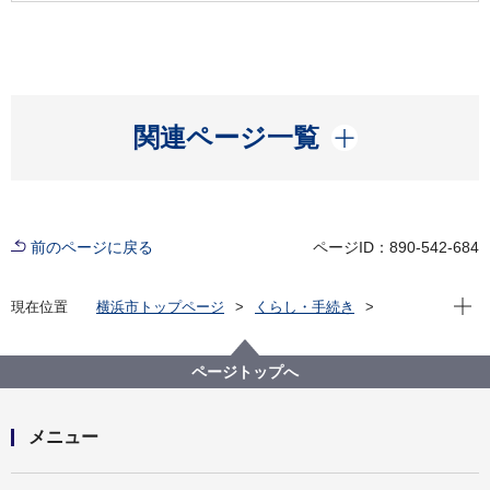
開く
関連ページ一覧
前のページに戻る
ページID：890-542-684
現在位
現在位置
横浜市トップページ
くらし・手続き
まちづくり・環境
みどり・公園
横浜みどりアップ計画
計画の柱１「市民とともに次世代につなぐ森を育む」
ページトップへ
緑地保全管理計画
自然～緑・花・農～ 緑地保全管理計画
メニュー
開く