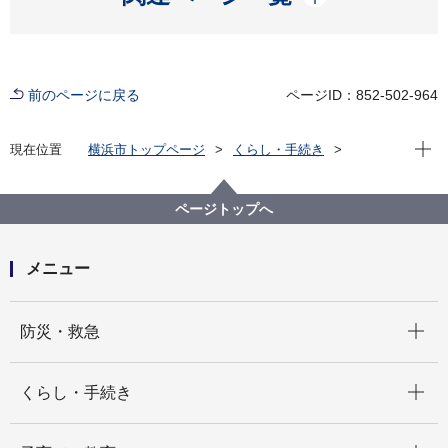
前のページに戻る
ページID：852-502-964
現在位
現在位置
横浜市トップページ
くらし・手続き
まちづくり・環境
みどり・公園
公園
公園条例
公園条例
ページトップへ
メニュー
開く
防災・救急
開く
くらし・手続き
開く