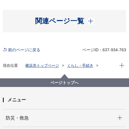
開く
関連ページ一覧
前のページに戻る
ページID：637-934-763
現在位
現在位置
横浜市トップページ
くらし・手続き
まちづくり・環境
交通
鉄道関連施策
横浜市における鉄道計画
次世代の総合的な交通体系の構築に向けた検討～横浜
ページトップへ
市における鉄道を軸とした交通体系について～
次世代の総合的な交通体系検討会
メニュー
開く
防災・救急