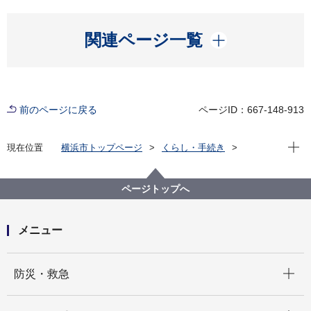
開く
関連ページ一覧
前のページに戻る
ページID：667-148-913
現在位
現在位置
横浜市トップページ
くらし・手続き
まちづくり・環境
交通
自転車
放置自転車の移動、保管・返還について
保管場所一覧
寺前保管場所
ページトップへ
メニュー
開く
防災・救急
開く