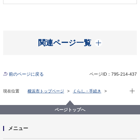
開く
関連ページ一覧
前のページに戻る
ページID：795-214-437
現在位
現在位置
横浜市トップページ
くらし・手続き
まちづくり・環境
河川・下水道
河川
河川等の紹介
小川の散歩道
瀬谷区
東野台小川アメニティ
ページトップへ
メニュー