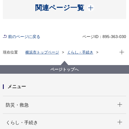
開く
関連ページ一覧
前のページに戻る
ページID：895-363-030
現在位
現在位置
横浜市トップページ
くらし・手続き
まちづくり・環境
河川・下水道
河川
河川等の紹介
小川の散歩道
栄区
ページトップへ
メニュー
開く
防災・救急
開く
くらし・手続き