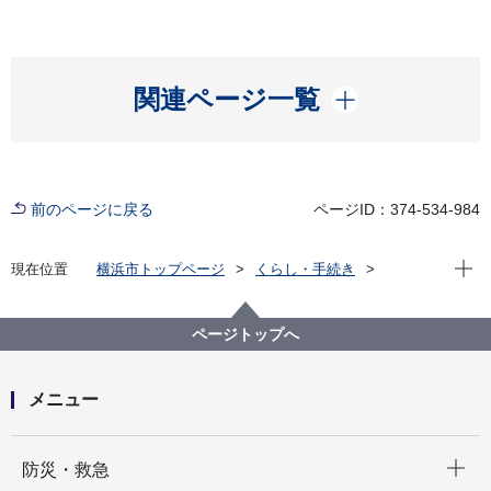
開く
関連ページ一覧
前のページに戻る
ページID：374-534-984
現在位
現在位置
横浜市トップページ
くらし・手続き
まちづくり・環境
河川・下水道
河川
ページトップへ
メニュー
開く
防災・救急