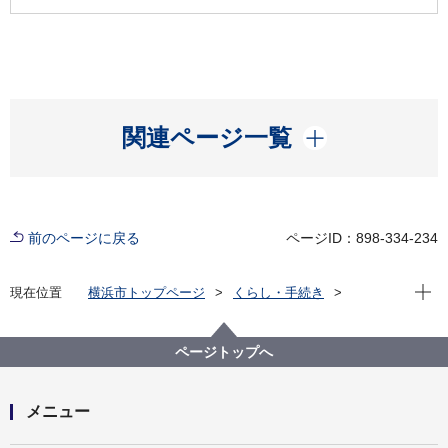
開く
関連ページ一覧
前のページに戻る
ページID：898-334-234
現在位
現在位置
横浜市トップページ
くらし・手続き
まちづくり・環境
河川・下水道
下水道
下水道経営・使用料
横浜市下水道事業経営研究会
ページトップへ
横浜市下水道事業経営研究会（第９期）
第7回下水道事業経営研究会
メニュー