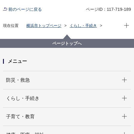
前のページに戻る
ページID：117-719-189
現在位
現在位置
横浜市トップページ
くらし・手続き
まちづくり・環境
環境保全
横浜市環境管理計画
横浜市環境管理計画 年次報告書
ページトップへ
横浜の環境（2019年版 横浜市環境管理計画年次報告
書）
メニュー
開く
防災・救急
開く
くらし・手続き
開く
子育て・教育
開く