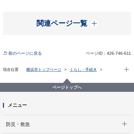
開く
関連ページ一覧
前のページに戻る
ページID：426-746-611
現在位
現在位置
横浜市トップページ
くらし・手続き
まちづくり・環境
道路
道路に関するQ＆A
その他いろいろな質問
ページトップへ
メニュー
開く
防災・救急