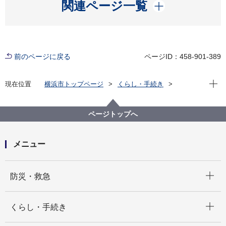
開く
関連ページ一覧
前のページに戻る
ページID：458-901-389
現在位
現在位置
横浜市トップページ
くらし・手続き
まちづくり・環境
道路
道路に関するQ＆A
道路施設の利用案内
ページトップへ
メニュー
開く
防災・救急
開く
くらし・手続き