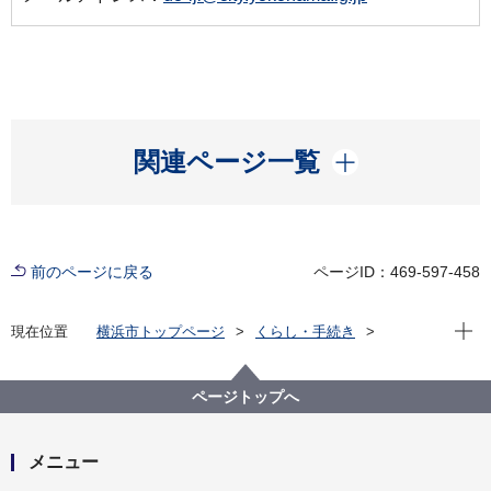
開く
関連ページ一覧
前のページに戻る
ページID：469-597-458
現在位
現在位置
横浜市トップページ
くらし・手続き
まちづくり・環境
道路
道路防災関連
放射線量測定について
放射線量測定について
ページトップへ
メニュー