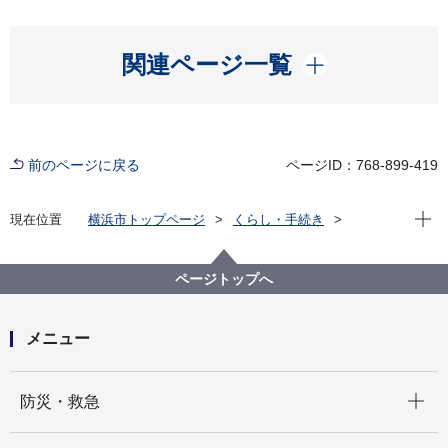
開く
関連ページ一覧
前のページに戻る
ページID：768-899-419
現在位
現在位置
横浜市トップページ
くらし・手続き
市民協働・学び
市民と行政の協働
市民活動への支援
よこはま夢ファンド
よこはま夢ファンドの活用（助成金、団体登録等）
ページトップへ
よこはま夢ファンドロゴマークの使用について
メニュー
開く
防災・救急
開く