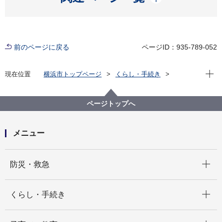
前のページに戻る
ページID：935-789-052
現在位
現在位置
横浜市トップページ
くらし・手続き
市民協働・学び
図書館
各図書館
戸塚図書館
戸塚図書館のイベント
戸塚図書館の展示
ページトップへ
メニュー
開く
防災・救急
開く
くらし・手続き
開く