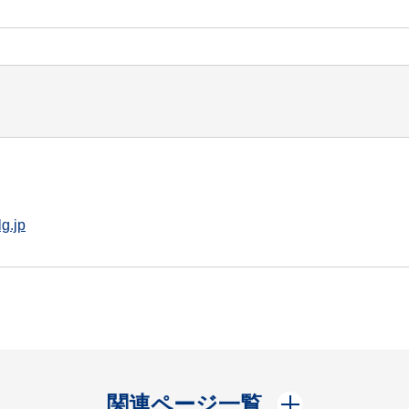
g.jp
開く
関連ページ一覧