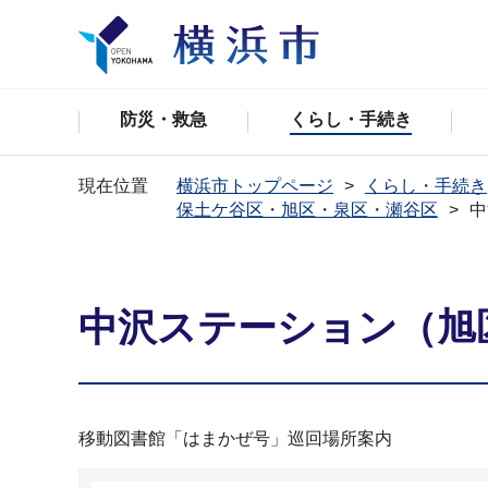
防災・救急
くらし・手続き
現在位置
横浜市トップページ
くらし・手続き
保土ケ谷区・旭区・泉区・瀬谷区
中
中沢ステーション（旭
移動図書館「はまかぜ号」巡回場所案内