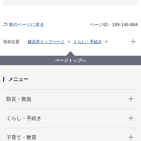
前のページに戻る
ページID：189-146-884
現在位
現在位置
横浜市トップページ
くらし・手続き
市民協働・学び
図書館
各図書館
移動図書館「はまかぜ号」
巡回場所
港南区・磯子区・金沢区・戸塚区・栄区
ページトップへ
野七里ステーション（栄区）
メニュー
開く
防災・救急
開く
くらし・手続き
開く
子育て・教育