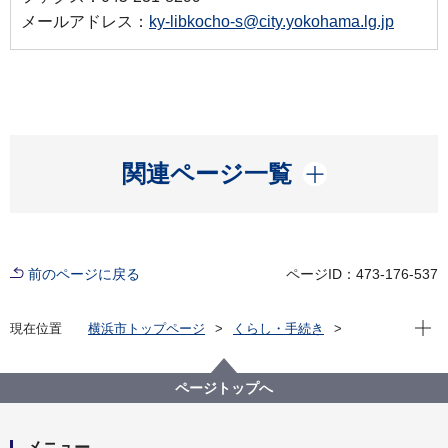
メールアドレス：
ky-libkocho-s@city.yokohama.lg.jp
開く
関連ページ一覧
前のページに戻る
ページID：473-176-537
現在位
現在位置
横浜市トップページ
くらし・手続き
市民協働・学び
図書館
各図書館
移動図書館「はまかぜ号」
巡回場所
港北区・緑区・青葉区・都筑区
ページトップへ
綱島東ステーション（港北区）
メニュー